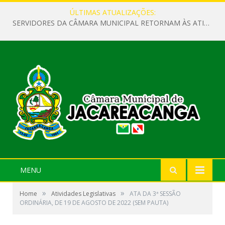
ÚLTIMAS ATUALIZAÇÕES:
SERVIDORES DA CÂMARA MUNICIPAL RETORNAM ÀS ATIVIDADES APÓS O RECESSO PARLAMENTAR
MENU
»
»
Home
Atividades Legislativas
ATA DA 3ª SESSÃO
ORDINÁRIA, DE 19 DE AGOSTO DE 2022 (SEM PAUTA)