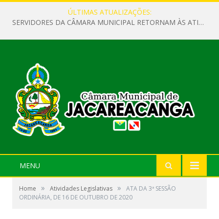
ÚLTIMAS ATUALIZAÇÕES:
SERVIDORES DA CÂMARA MUNICIPAL RETORNAM ÀS ATIVIDADES APÓS O RECESSO PARLAMENTAR
MENU
»
»
Home
Atividades Legislativas
ATA DA 3ª SESSÃO
ORDINÁRIA, DE 16 DE OUTUBRO DE 2020