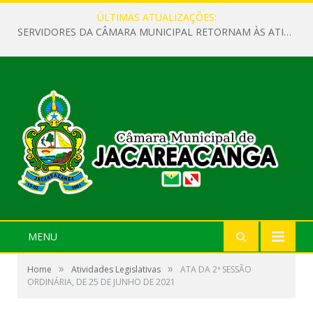
ÚLTIMAS ATUALIZAÇÕES:
SERVIDORES DA CÂMARA MUNICIPAL RETORNAM ÀS ATIVIDADES APÓS O RECESSO PARLAMENTAR
MENU
»
»
Home
Atividades Legislativas
ATA DA 2ª SESSÃO
ORDINÁRIA, DE 25 DE JUNHO DE 2021