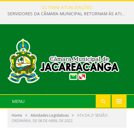
ÚLTIMAS ATUALIZAÇÕES:
SERVIDORES DA CÂMARA MUNICIPAL RETORNAM ÀS ATIVIDADES APÓS O RECESSO PARLAMENTAR
MENU
»
»
Home
Atividades Legislativas
ATA DA 2ª SESSÃO
ORDINÁRIA, DE 08 DE ABRIL DE 2022