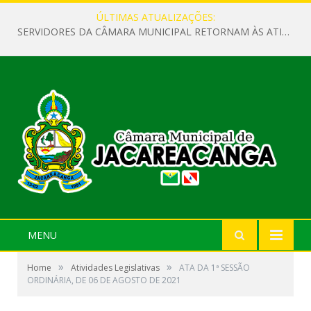
ÚLTIMAS ATUALIZAÇÕES:
SERVIDORES DA CÂMARA MUNICIPAL RETORNAM ÀS ATIVIDADES APÓS O RECESSO PARLAMENTAR
MENU
»
»
Home
Atividades Legislativas
ATA DA 1ª SESSÃO
ORDINÁRIA, DE 06 DE AGOSTO DE 2021