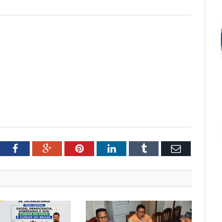
tter
Facebook
Google+
Pinterest
LinkedIn
Tumblr
Email