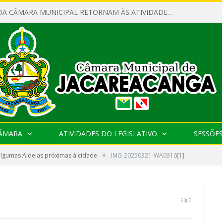
SERVIDORES DA CÂMARA MUNICIPAL RETORNAM ÀS ATIVIDADES APÓS O RECESSO PARLAMENTAR
CÂMARA
ATIVIDADES DO LEGISLATIVO
SESSÕE
»
 algumas Aldeias próximas à cidade
IMG-20250321-WA0316[1]
0