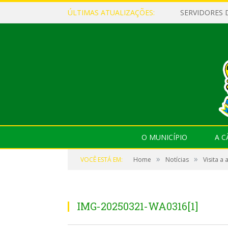
ÚLTIMAS ATUALIZAÇÕES:
O MUNICÍPIO
A 
»
»
VOCÊ ESTÁ EM:
Home
Notícias
Visita a
visita na Aldeia Akay Reyûn
IMG-20250321-WA0316[1]