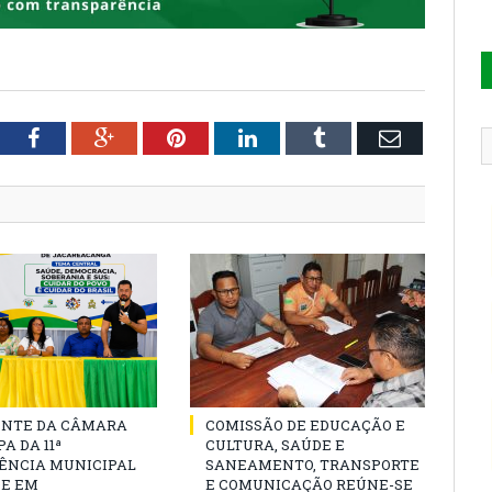
tter
Facebook
Google+
Pinterest
LinkedIn
Tumblr
Email
ENTE DA CÂMARA
COMISSÃO DE EDUCAÇÃO E
A DA 11ª
CULTURA, SAÚDE E
ÊNCIA MUNICIPAL
SANEAMENTO, TRANSPORTE
DE EM
E COMUNICAÇÃO REÚNE-SE