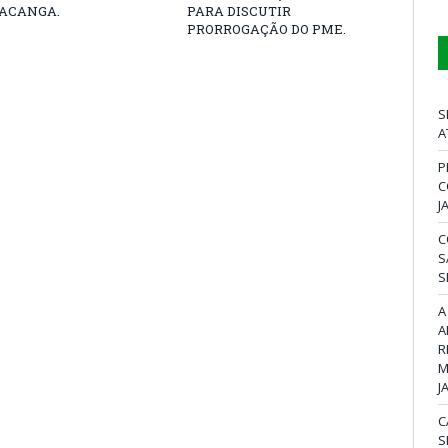
ACANGA.
PARA DISCUTIR
PRORROGAÇÃO DO PME.
S
A
P
C
J
C
S
S
A
A
R
M
J
C
S