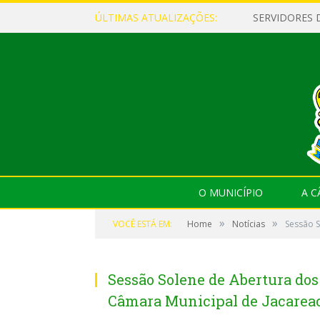
ÚLTIMAS ATUALIZAÇÕES:
O MUNICÍPIO
A 
»
»
VOCÊ ESTÁ EM:
Home
Notícias
Sessão S
Sessão Solene de Abertura dos
Câmara Municipal de Jacarea