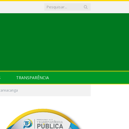
S
TRANSPARÊNCIA
acareacanga