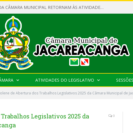
SERVIDORES DA CÂMARA MUNICIPAL RETORNAM ÀS ATIVIDADES APÓS O RECESSO PARLAMENTAR
CÂMARA
ATIVIDADES DO LEGISLATIVO
SESSÕE
olene de Abertura dos Trabalhos Legislativos 2025 da Câmara Municipal de J
 Trabalhos Legislativos 2025 da
0
canga