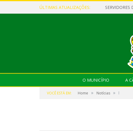
ÚLTIMAS ATUALIZAÇÕES:
NOTÍCIAS
l
O MUNICÍPIO
A 
»
»
VOCÊ ESTÁ EM:
Home
Notícias
l
por
CR2-ADMIN8
em
30 DE JANEIRO DE 2023