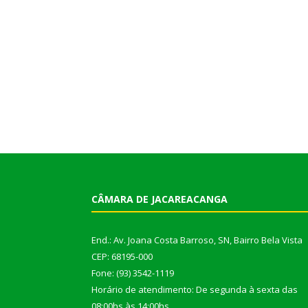
CÂMARA DE JACAREACANGA
End.: Av. Joana Costa Barroso, SN, Bairro Bela Vista
CEP: 68195-000
Fone: (93) 3542-1119
Horário de atendimento: De segunda à sexta das
08:00hs às 14:00hs