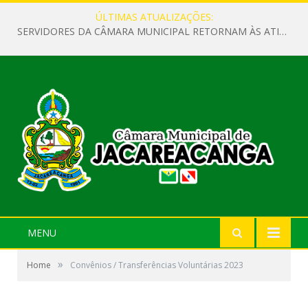
ÚLTIMAS ATUALIZAÇÕES:
SERVIDORES DA CÂMARA MUNICIPAL RETORNAM ÀS ATIVIDADES APÓS O RECESSO PARLAMENTAR
MENU
»
Home
Convênios / Transferências Voluntárias 2023