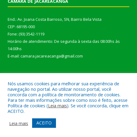
CÂMARA DE JACAREACANGA
End.: Av. Joana Costa Barroso, SN, Bairro Bela Vista
CEP: 68195-000
Fone: (93) 3542-1119
Horário de atendimento: De segunda à sexta das 08:00hs às
14:00hs
E-mail: camara.jacareacanga@gmail.com
ÚLTIMAS PUBLICAÇÕES
Nós usamos cookies para melhorar sua experiência de
navegação no portal. Ao utilizar nosso portal, você
concorda com a política de monitoramento de cookies.
SERVIDORES DA CÂMARA MUNICIPAL RETORNAM ÀS ATIVIDADES
Para ter mais informações sobre como isso é feito, acesse
Política de cookies (
Leia mais
). Se você concorda, clique em
APÓS O RECESSO PARLAMENTAR
4 de agosto de 2026
ACEITO.
PRESIDENTE DA CÂMARA PARTICIPA DA 11ª CONFERÊNCIA
ACEITO
Leia mais
MUNICIPAL DE SAÚDE EM JACAREACANGA.
25 de junho de 2026
COMISSÃO DE EDUCAÇÃO E CULTURA, SAÚDE E SANEAMENTO,