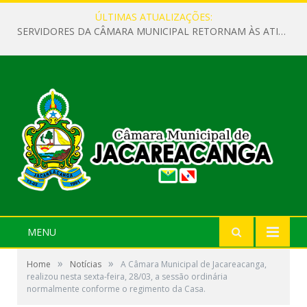
ÚLTIMAS ATUALIZAÇÕES:
SERVIDORES DA CÂMARA MUNICIPAL RETORNAM ÀS ATIVIDADES APÓS O RECESSO PARLAMENTAR
MENU
»
»
Home
Notícias
A Câmara Municipal de Jacareacanga,
realizou nesta sexta-feira, 28/03, a sessão ordinária
normalmente conforme o regimento da Casa.