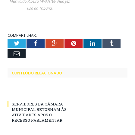
Marivaldo Ribeiro (AVANTE)- Não fez
uso da Tribuna.
COMPARTILHAR:
Twitter
Facebook
Google+
Pinterest
LinkedIn
Tumblr
Email
CONTEÚDO RELACIONADO
SERVIDORES DA CÂMARA
MUNICIPAL RETORNAM ÀS
ATIVIDADES APÓS O
RECESSO PARLAMENTAR