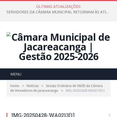
ÚLTIMAS ATUALIZAÇÕES:
SERVIDORES DA CÂMARA MUNICIPAL RETORNAM ÀS ATIVIDADES APÓS O RECESSO PARLAMENTAR
MENU
»
»
Home
Notícias
Sessão Ordinária de 09/05 da Câmara
»
de Vereadores de Jacareacanga.
IMG-20250428-WA0213[1]
IMG-20250428-WA0213[1]
0