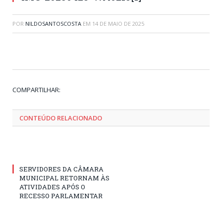
POR
NILDOSANTOSCOSTA
EM
14 DE MAIO DE 2025
Tw
Fa
Go
Pi
Li
Tu
Em
COMPARTILHAR:
CONTEÚDO RELACIONADO
SERVIDORES DA CÂMARA
MUNICIPAL RETORNAM ÀS
ATIVIDADES APÓS O
RECESSO PARLAMENTAR