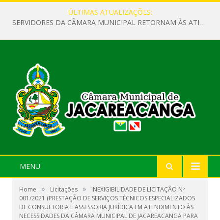
ÚLTIMAS ATUALIZAÇÕES:
SERVIDORES DA CÂMARA MUNICIPAL RETORNAM ÀS ATIVIDADES APÓS O RECESSO PARLAMENTAR
MENU
»
»
Home
Licitações
INEXIGIBILIDADE DE LICITAÇÃO Nº
001/2021 (PRESTAÇÃO DE SERVIÇOS TÉCNICOS ESPECIALIZADOS
DE CONSULTORIA E ASSESSORIA JURÍDICA EM ATENDIMENTO ÀS
NECESSIDADES DA CÂMARA MUNICIPAL DE JACAREACANGA PARA