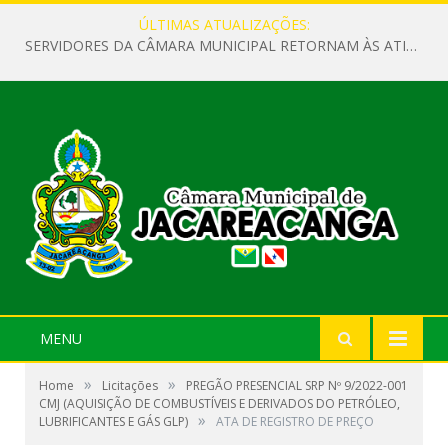
ÚLTIMAS ATUALIZAÇÕES:
SERVIDORES DA CÂMARA MUNICIPAL RETORNAM ÀS ATIVIDADES APÓS O RECESSO PARLAMENTAR
MENU
»
»
Home
Licitações
PREGÃO PRESENCIAL SRP Nº 9/2022-001
CMJ (AQUISIÇÃO DE COMBUSTÍVEIS E DERIVADOS DO PETRÓLEO,
»
LUBRIFICANTES E GÁS GLP)
ATA DE REGISTRO DE PREÇO