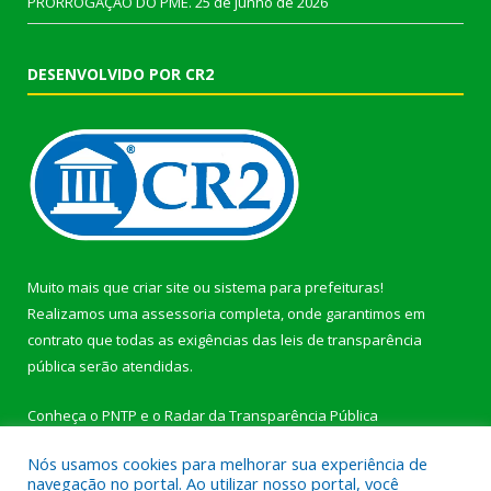
PRORROGAÇÃO DO PME.
25 de junho de 2026
DESENVOLVIDO POR CR2
Muito mais que
criar site
ou
sistema para prefeituras
!
Realizamos uma
assessoria
completa, onde garantimos em
contrato que todas as exigências das
leis de transparência
pública
serão atendidas.
Conheça o
PNTP
e o
Radar da Transparência Pública
Nós usamos cookies para melhorar sua experiência de
navegação no portal. Ao utilizar nosso portal, você