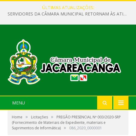
ÚLTIMAS ATUALIZAÇÕES:
SERVIDORES DA CÂMARA MUNICIPAL RETORNAM ÀS ATIVIDADES APÓS O RECESSO PARLAMENTAR
MENU
»
»
Home
Licitações
PREGÃO PRESENCIAL Nº 003/2020-SRP
(Fornecimento de Materiais de Expediente, materiais e
»
Suprimentos de Informática)
086_2020_0000001