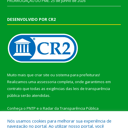
PRORROGAÇÃO DO PME.
25 de junho de 2026
DESENVOLVIDO POR CR2
Muito mais que
criar site
ou
sistema para prefeituras
!
Realizamos uma
assessoria
completa, onde garantimos em
contrato que todas as exigências das
leis de transparência
pública
serão atendidas.
Conheça o
PNTP
e o
Radar da Transparência Pública
Nós usamos cookies para melhorar sua experiência de
navegação no portal. Ao utilizar nosso portal, você