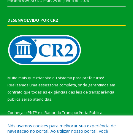
PRORROGAÇÃO DO PME.
25 de junho de 2026
DESENVOLVIDO POR CR2
Muito mais que
criar site
ou
sistema para prefeituras
!
Realizamos uma
assessoria
completa, onde garantimos em
contrato que todas as exigências das
leis de transparência
pública
serão atendidas.
Conheça o
PNTP
e o
Radar da Transparência Pública
Nós usamos cookies para melhorar sua experiência de
navegação no portal. Ao utilizar nosso portal, você