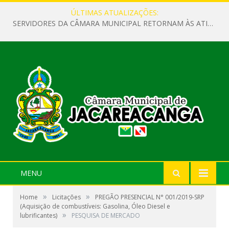
ÚLTIMAS ATUALIZAÇÕES:
SERVIDORES DA CÂMARA MUNICIPAL RETORNAM ÀS ATIVIDADES APÓS O RECESSO PARLAMENTAR
MENU
»
»
Home
Licitações
PREGÃO PRESENCIAL N° 001/2019-SRP
(Aquisição de combustíveis: Gasolina, Óleo Diesel e
»
lubrificantes)
PESQUISA DE MERCADO