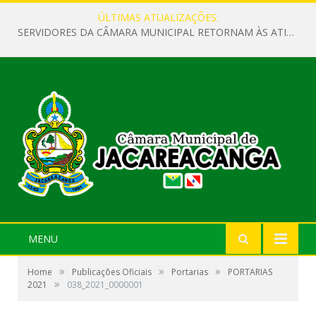
ÚLTIMAS ATUALIZAÇÕES:
SERVIDORES DA CÂMARA MUNICIPAL RETORNAM ÀS ATIVIDADES APÓS O RECESSO PARLAMENTAR
MENU
»
»
»
Home
Publicações Oficiais
Portarias
PORTARIAS
»
2021
038_2021_0000001