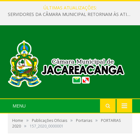
ÚLTIMAS ATUALIZAÇÕES:
SERVIDORES DA CÂMARA MUNICIPAL RETORNAM ÀS ATIVIDADES APÓS O RECESSO PARLAMENTAR
MENU
»
»
»
Home
Publicações Oficiais
Portarias
PORTARIAS
»
2020
157_2020_0000001