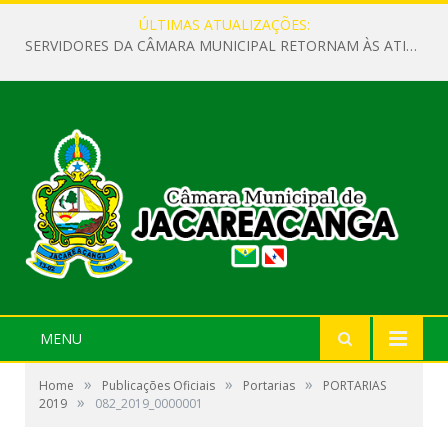
ÚLTIMAS ATUALIZAÇÕES:
SERVIDORES DA CÂMARA MUNICIPAL RETORNAM ÀS ATIVIDADES APÓS O RECESSO PARLAMENTAR
MENU
»
»
»
Home
Publicações Oficiais
Portarias
PORTARIAS
»
2019
082_2019_0000001