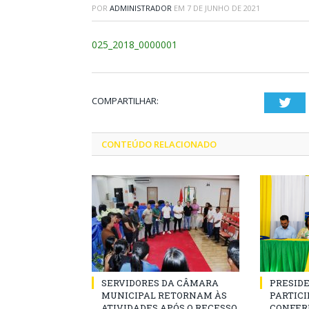
POR
ADMINISTRADOR
EM
7 DE JUNHO DE 2021
025_2018_0000001
COMPARTILHAR:
Twi
CONTEÚDO RELACIONADO
SERVIDORES DA CÂMARA
PRESID
MUNICIPAL RETORNAM ÀS
PARTICIP
ATIVIDADES APÓS O RECESSO
CONFER