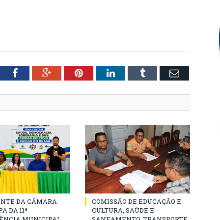
tter
Facebook
Google+
Pinterest
LinkedIn
Tumblr
Email
ENTE DA CÂMARA
COMISSÃO DE EDUCAÇÃO E
A DA 11ª
CULTURA, SAÚDE E
ÊNCIA MUNICIPAL
SANEAMENTO, TRANSPORTE