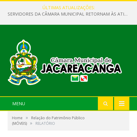
ÚLTIMAS ATUALIZAÇÕES:
SERVIDORES DA CÂMARA MUNICIPAL RETORNAM ÀS ATIVIDADES APÓS O RECESSO PARLAMENTAR
MENU
»
Home
Relação do Patrimônio Público
»
(MÓVEIS)
RELATÓRIO