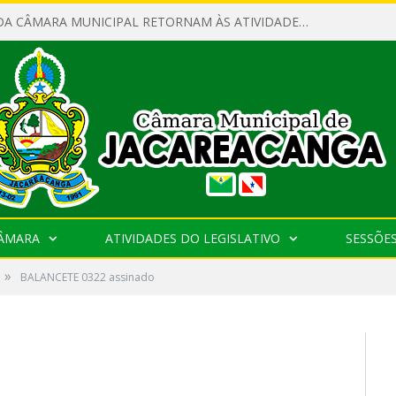
SERVIDORES DA CÂMARA MUNICIPAL RETORNAM ÀS ATIVIDADES APÓS O RECESSO PARLAMENTAR
CÂMARA
ATIVIDADES DO LEGISLATIVO
SESSÕE
»
BALANCETE 0322 assinado