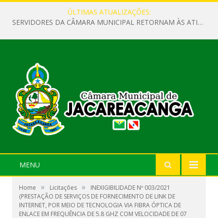
ÚLTIMAS ATUALIZAÇÕES:
SERVIDORES DA CÂMARA MUNICIPAL RETORNAM ÀS ATIVIDADES APÓS O RECESSO PARLAMENTAR
MENU
»
»
Home
Licitações
INEXIGIBILIDADE Nº 003/2021
(PRESTAÇÃO DE SERVIÇOS DE FORNECIMENTO DE LINK DE
INTERNET, POR MEIO DE TECNOLOGIA VIA FIBRA ÓPTICA DE
ENLACE EM FREQUÊNCIA DE 5.8 GHZ COM VELOCIDADE DE 07