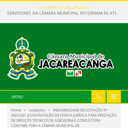
ÚLTIMAS ATUALIZAÇÕES:
SERVIDORES DA CÂMARA MUNICIPAL RETORNAM ÀS ATIVIDADES APÓS O RECESSO PARLAMENTAR
MENU
»
»
Home
Licitações
INEXIGIBILIDADE DE LICITAÇÃO Nº
002/2021 (CONTRATAÇÃO DE PESSOA JURÍDICA PARA PRESTAÇÃO
DE SERVIÇOS TÉCNICOS DE ASSESSORIA E CONSULTORIA
CONTÁBIL PARA A CÂMARA MUNICIPAL DE