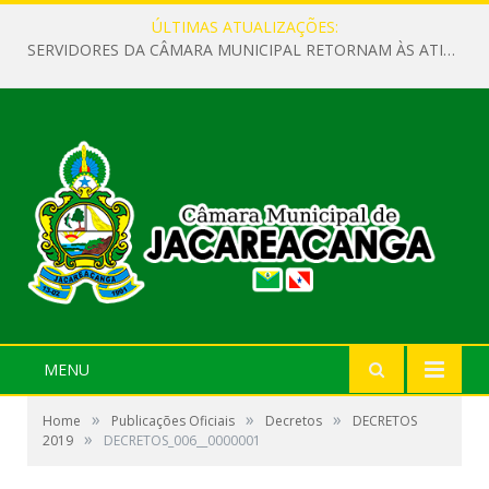
ÚLTIMAS ATUALIZAÇÕES:
SERVIDORES DA CÂMARA MUNICIPAL RETORNAM ÀS ATIVIDADES APÓS O RECESSO PARLAMENTAR
MENU
»
»
»
Home
Publicações Oficiais
Decretos
DECRETOS
»
2019
DECRETOS_006__0000001