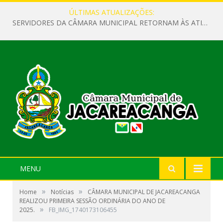
ÚLTIMAS ATUALIZAÇÕES:
SERVIDORES DA CÂMARA MUNICIPAL RETORNAM ÀS ATIVIDADES APÓS O RECESSO PARLAMENTAR
MENU
»
»
Home
Notícias
CÂMARA MUNICIPAL DE JACAREACANGA
REALIZOU PRIMEIRA SESSÃO ORDINÁRIA DO ANO DE
»
2025.
FB_IMG_1740173106455