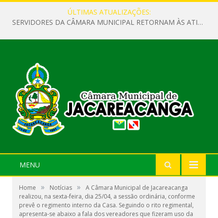
ÚLTIMAS ATUALIZAÇÕES:
SERVIDORES DA CÂMARA MUNICIPAL RETORNAM ÀS ATIVIDADES APÓS O RECESSO PARLAMENTAR
MENU
»
»
Home
Notícias
A Câmara Municipal de Jacareacanga
realizou, na sexta-feira, dia 25/04, a sessão ordinária, conforme
prevê o regimento interno da Casa. Seguindo o rito regimental,
apresenta-se abaixo a fala dos vereadores que fizeram uso da