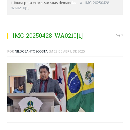
»
tribuna para expressar suas demandas.
IMG-20250428-
WA0210[1]
IMG-20250428-WA0210[1]
0
POR
NILDOSANTOSCOSTA
EM
28 DE ABRIL DE 2025